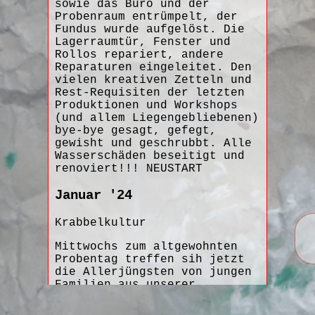
sowie das Büro und der
Probenraum entrümpelt, der
Fundus wurde aufgelöst. Die
Lagerraumtür, Fenster und
Rollos repariert, andere
Reparaturen eingeleitet. Den
vielen kreativen Zetteln und
Rest-Requisiten der letzten
Produktionen und Workshops
(und allem Liegengebliebenen)
bye-bye gesagt, gefegt,
gewisht und geschrubbt. Alle
Wasserschäden beseitigt und
renoviert!!! NEUSTART
Januar '24
Krabbelkultur
Mittwochs zum altgewohnten
Probentag treffen sih jetzt
die Allerjüngsten von jungen
Familien aus unserer
Umgebung. Sie experimentieren
mit den Theaterkisten,