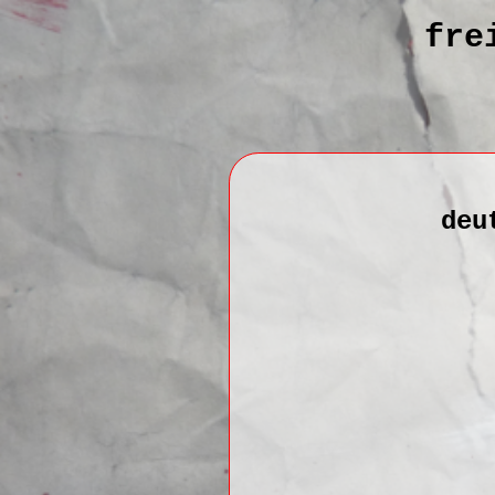
fre
deu