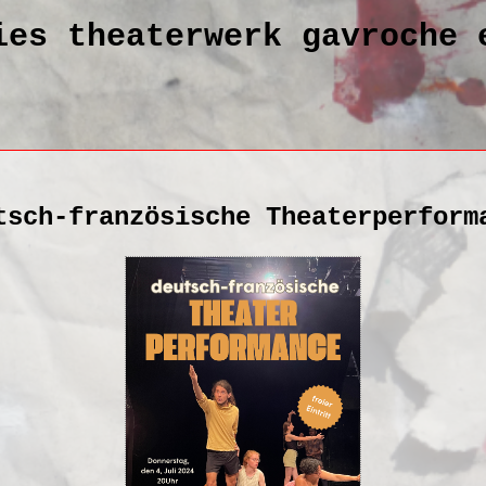
ies theaterwerk gavroche 
tsch-französische Theaterperform