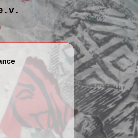
e.v.
ance